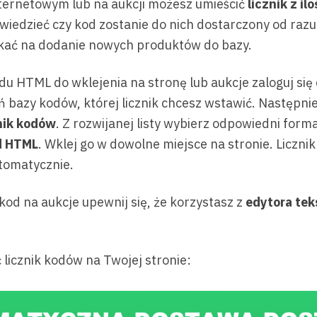
ternetowym lub na aukcji możesz umieścić
licznik z i
wiedzieć czy kod zostanie do nich dostarczony od razu
ekać na dodanie nowych produktów do bazy.
du HTML do wklejenia na stronę lub aukcje zaloguj się 
ń bazy kodów, której licznik chcesz wstawić. Następn
nik kodów
. Z rozwijanej listy wybierz odpowiedni forma
d HTML
. Wklej go w dowolne miejsce na stronie. Liczni
utomatycznie.
 kod na aukcje upewnij się, że korzystasz z
edytora te
licznik kodów na Twojej stronie: