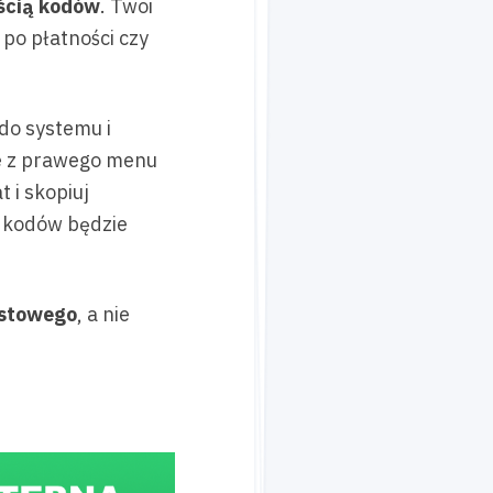
lością kodów
. Twoi
 po płatności czy
do systemu i
ie z prawego menu
t i skopiuj
k kodów będzie
kstowego
, a nie