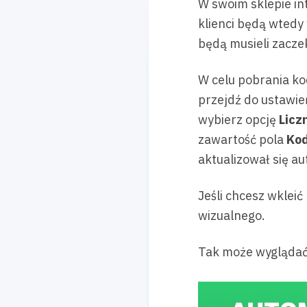
W swoim sklepie in
klienci będą wtedy 
będą musieli zacz
W celu pobrania ko
przejdź do ustawie
wybierz opcję
Licz
zawartość pola
Ko
aktualizował się a
Jeśli chcesz wkleić
wizualnego.
Tak może wyglądać 